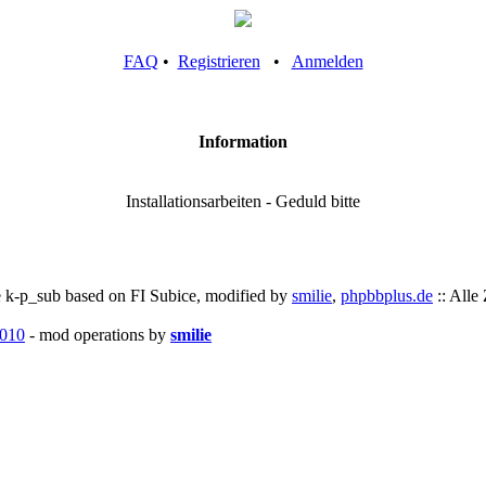
FAQ
•
Registrieren
•
Anmelden
Information
Installationsarbeiten - Geduld bitte
 k-p_sub based on FI Subice, modified by
smilie
,
phpbbplus.de
:: Alle
010
- mod operations by
smilie