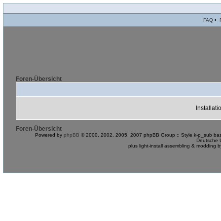
FAQ
•
Foren-Übersicht
Installat
Foren-Übersicht
Powered by
phpBB
© 2000, 2002, 2005, 2007 phpBB Group :: Style k-p_sub bas
Deutsche 
plus light-install assembling & modding 