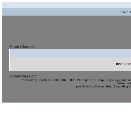
FAQ
•
Foren-Übersicht
Installat
Foren-Übersicht
Powered by
phpBB
© 2000, 2002, 2005, 2007 phpBB Group :: Style k-p_sub bas
Deutsche 
plus light-install assembling & modding 