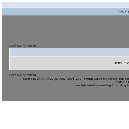
FAQ
•
Foren-Übersicht
Installat
Foren-Übersicht
Powered by
phpBB
© 2000, 2002, 2005, 2007 phpBB Group :: Style k-p_sub bas
Deutsche 
plus light-install assembling & modding 