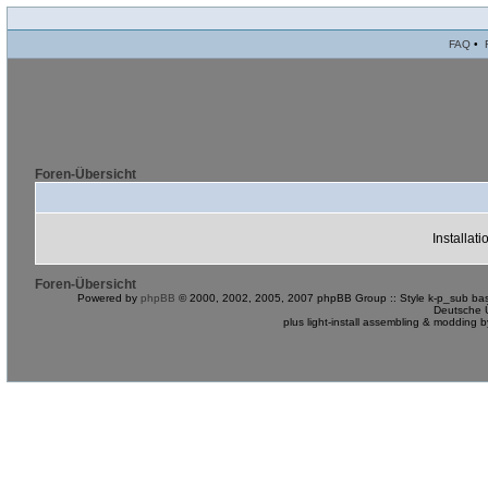
FAQ
•
Foren-Übersicht
Installat
Foren-Übersicht
Powered by
phpBB
© 2000, 2002, 2005, 2007 phpBB Group :: Style k-p_sub bas
Deutsche 
plus light-install assembling & modding 