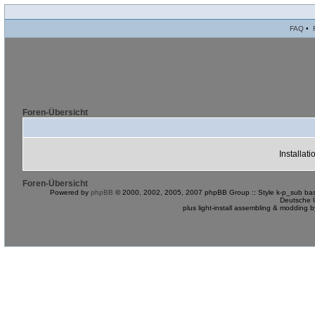
FAQ
•
Foren-Übersicht
Installat
Foren-Übersicht
Powered by
phpBB
© 2000, 2002, 2005, 2007 phpBB Group :: Style k-p_sub bas
Deutsche 
plus light-install assembling & modding 