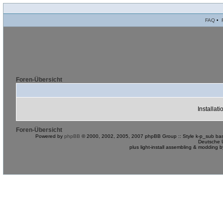
FAQ
•
Foren-Übersicht
Installat
Foren-Übersicht
Powered by
phpBB
© 2000, 2002, 2005, 2007 phpBB Group :: Style k-p_sub bas
Deutsche 
plus light-install assembling & modding 