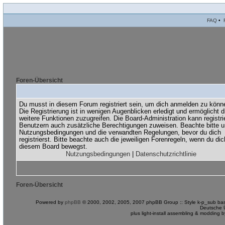
FAQ
•
Foren-Übersicht
Du musst in diesem Forum registriert sein, um dich anmelden zu könn
Die Registrierung ist in wenigen Augenblicken erledigt und ermöglicht di
weitere Funktionen zuzugreifen. Die Board-Administration kann registri
Benutzern auch zusätzliche Berechtigungen zuweisen. Beachte bitte 
Nutzungsbedingungen und die verwandten Regelungen, bevor du dich
registrierst. Bitte beachte auch die jeweiligen Forenregeln, wenn du dic
diesem Board bewegst.
Nutzungsbedingungen
|
Datenschutzrichtlinie
Foren-Übersicht
Powered by
phpBB
© 2000, 2002, 2005, 2007 phpBB Group :: Style k-p_sub bas
Deutsche 
plus light-install assembling & modding 