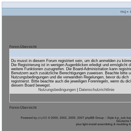
FAQ
•
Foren-Übersicht
Du musst in diesem Forum registriert sein, um dich anmelden zu könn
Die Registrierung ist in wenigen Augenblicken erledigt und ermöglicht di
weitere Funktionen zuzugreifen. Die Board-Administration kann registri
Benutzern auch zusätzliche Berechtigungen zuweisen. Beachte bitte 
Nutzungsbedingungen und die verwandten Regelungen, bevor du dich
registrierst. Bitte beachte auch die jeweiligen Forenregeln, wenn du dic
diesem Board bewegst.
Nutzungsbedingungen
|
Datenschutzrichtlinie
Foren-Übersicht
Powered by
phpBB
© 2000, 2002, 2005, 2007 phpBB Group :: Style k-p_sub bas
Deutsche 
plus light-install assembling & modding 