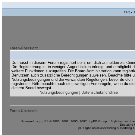
FAQ
•
Foren-Übersicht
Du musst in diesem Forum registriert sein, um dich anmelden zu könn
Die Registrierung ist in wenigen Augenblicken erledigt und ermöglicht di
weitere Funktionen zuzugreifen. Die Board-Administration kann registri
Benutzern auch zusätzliche Berechtigungen zuweisen. Beachte bitte 
Nutzungsbedingungen und die verwandten Regelungen, bevor du dich
registrierst. Bitte beachte auch die jeweiligen Forenregeln, wenn du dic
diesem Board bewegst.
Nutzungsbedingungen
|
Datenschutzrichtlinie
Foren-Übersicht
Powered by
phpBB
© 2000, 2002, 2005, 2007 phpBB Group :: Style k-p_sub bas
Deutsche 
plus light-install assembling & modding 