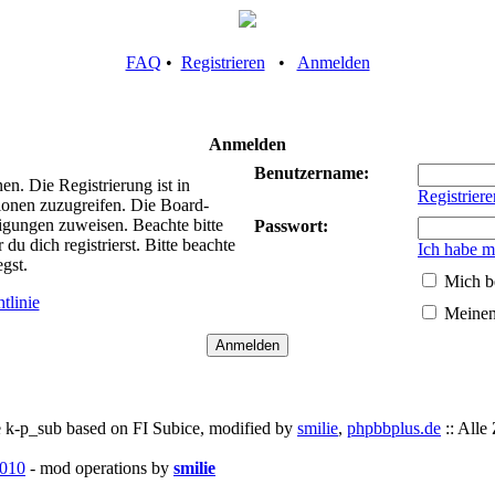
FAQ
•
Registrieren
•
Anmelden
Anmelden
Benutzername:
n. Die Registrierung ist in
Registriere
ionen zuzugreifen. Die Board-
tigungen zuweisen. Beachte bitte
Passwort:
 dich registrierst. Bitte beachte
Ich habe m
gst.
Mich b
tlinie
Meinen
 k-p_sub based on FI Subice, modified by
smilie
,
phpbbplus.de
:: Alle
010
- mod operations by
smilie