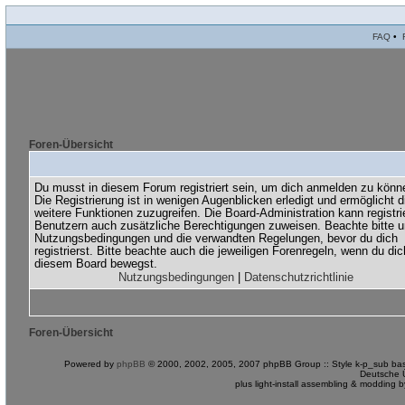
FAQ
•
Foren-Übersicht
Du musst in diesem Forum registriert sein, um dich anmelden zu könn
Die Registrierung ist in wenigen Augenblicken erledigt und ermöglicht di
weitere Funktionen zuzugreifen. Die Board-Administration kann registri
Benutzern auch zusätzliche Berechtigungen zuweisen. Beachte bitte 
Nutzungsbedingungen und die verwandten Regelungen, bevor du dich
registrierst. Bitte beachte auch die jeweiligen Forenregeln, wenn du dic
diesem Board bewegst.
Nutzungsbedingungen
|
Datenschutzrichtlinie
Foren-Übersicht
Powered by
phpBB
© 2000, 2002, 2005, 2007 phpBB Group :: Style k-p_sub bas
Deutsche 
plus light-install assembling & modding 