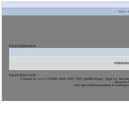
FAQ
•
Foren-Übersicht
Installat
Foren-Übersicht
Powered by
phpBB
© 2000, 2002, 2005, 2007 phpBB Group :: Style k-p_sub bas
Deutsche 
plus light-install assembling & modding 