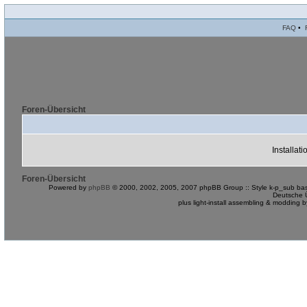
FAQ
•
Foren-Übersicht
Installat
Foren-Übersicht
Powered by
phpBB
© 2000, 2002, 2005, 2007 phpBB Group :: Style k-p_sub bas
Deutsche 
plus light-install assembling & modding 