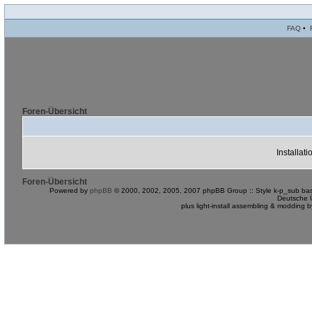
FAQ
•
Foren-Übersicht
Installat
Foren-Übersicht
Powered by
phpBB
© 2000, 2002, 2005, 2007 phpBB Group :: Style k-p_sub bas
Deutsche 
plus light-install assembling & modding 