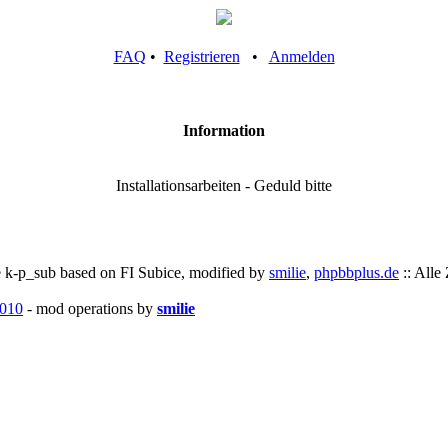
FAQ
•
Registrieren
•
Anmelden
Information
Installationsarbeiten - Geduld bitte
 k-p_sub based on FI Subice, modified by
smilie
,
phpbbplus.de
:: Alle
010
- mod operations by
smilie