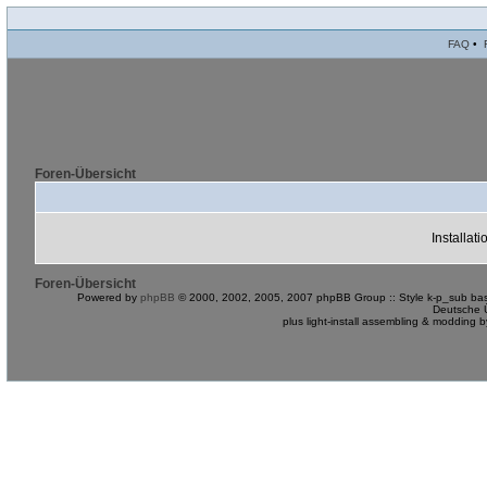
FAQ
•
Foren-Übersicht
Installat
Foren-Übersicht
Powered by
phpBB
© 2000, 2002, 2005, 2007 phpBB Group :: Style k-p_sub bas
Deutsche 
plus light-install assembling & modding 