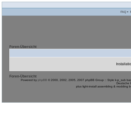
FAQ
•
Foren-Übersicht
Installat
Foren-Übersicht
Powered by
phpBB
© 2000, 2002, 2005, 2007 phpBB Group :: Style k-p_sub bas
Deutsche 
plus light-install assembling & modding 