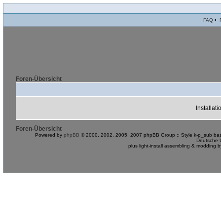
FAQ
•
Foren-Übersicht
Installat
Foren-Übersicht
Powered by
phpBB
© 2000, 2002, 2005, 2007 phpBB Group :: Style k-p_sub bas
Deutsche 
plus light-install assembling & modding 