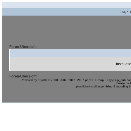
FAQ
•
Foren-Übersicht
Installat
Foren-Übersicht
Powered by
phpBB
© 2000, 2002, 2005, 2007 phpBB Group :: Style k-p_sub bas
Deutsche 
plus light-install assembling & modding 