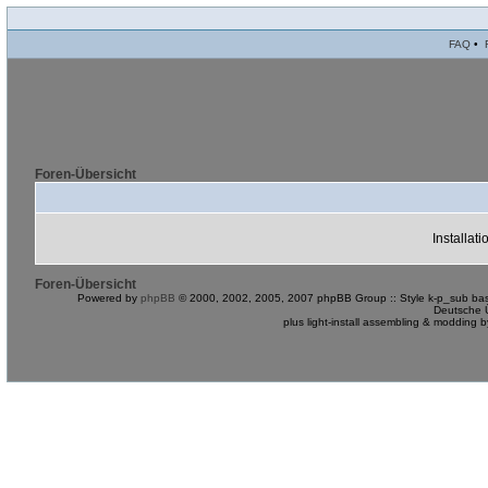
FAQ
•
Foren-Übersicht
Installat
Foren-Übersicht
Powered by
phpBB
© 2000, 2002, 2005, 2007 phpBB Group :: Style k-p_sub bas
Deutsche 
plus light-install assembling & modding 