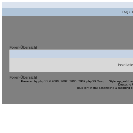
FAQ
•
Foren-Übersicht
Installat
Foren-Übersicht
Powered by
phpBB
© 2000, 2002, 2005, 2007 phpBB Group :: Style k-p_sub bas
Deutsche 
plus light-install assembling & modding 