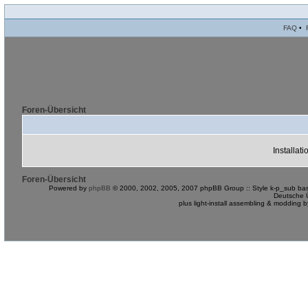
FAQ
•
Foren-Übersicht
Installat
Foren-Übersicht
Powered by
phpBB
© 2000, 2002, 2005, 2007 phpBB Group :: Style k-p_sub bas
Deutsche 
plus light-install assembling & modding 